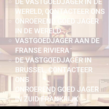
DE VASTGOEDJAGER IN DE
WERELD, CONTACTEER ONS
ONROEREND GOED JAGER
IN DE WERELD
VASTGOEDJAGER AAN DE
FRANSE RIVIERA
DE VASTGOEDJAGER IN
BRUSSEL, CONTACTEER
ONS
ONROEREND GOED JAGER
IN ZUID FRANKRIJK