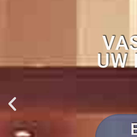
VA
UW 