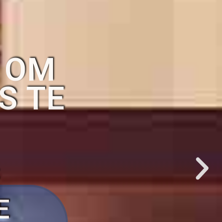
 OM
S TE
E