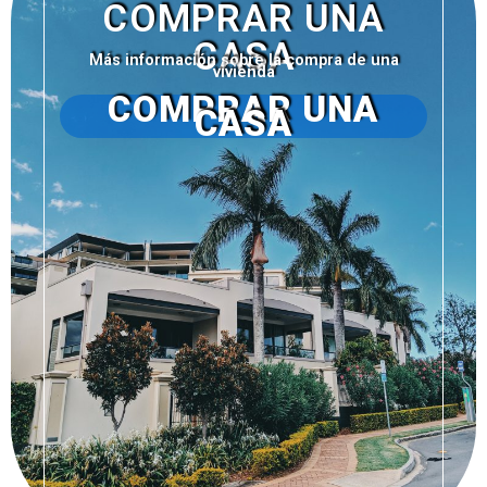
COMPRAR UNA
CASA
Más información sobre la compra de una
vivienda
COMPRAR UNA
CASA