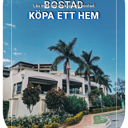
BOSTAD
Läs mer om att köpa en bostad
KÖPA ETT HEM