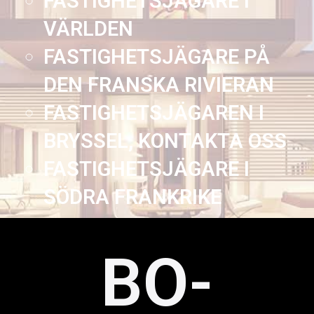
FASTIGHETSJÄGARE I
VÄRLDEN
FASTIGHETSJÄGARE PÅ
DEN FRANSKA RIVIERAN
FASTIGHETSJÄGAREN I
BRYSSEL, KONTAKTA OSS
FASTIGHETSJÄGARE I
SÖDRA FRANKRIKE
BO-