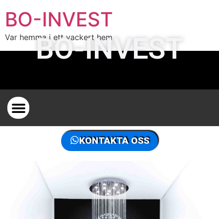
BO-INVEST
BO-INVEST
Var hemma i ett vackert hem
INGEN RISK
FASTIGHETSJÄGARE PÅ DEN FRANSKA RIVIERAN
VÄRLDENS BÄSTA FASTIGHETSJÄGARE, KONTAKTA OSS
KONTAKTA OSS
.