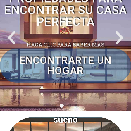
PROPIEDADES PARA
ENCONTRAR SU CASA
PERFECTA
HAGA CLIC PARA SABER MÁS
ENCONTRARTE UN
HOGAR
VENGA
con su
sueño