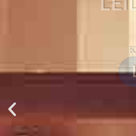
KIN
LEI
K