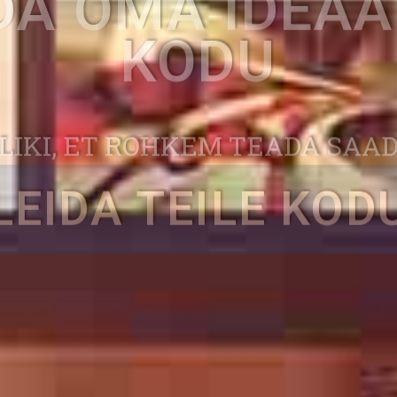
VALI
NISVARAKÜTT
DA OMA IDEA
KODU
LIKI, ET ROHKEM TEADA SAA