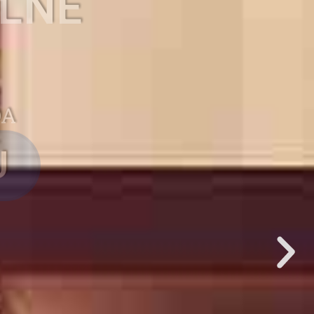
, ET
ALNE
DA