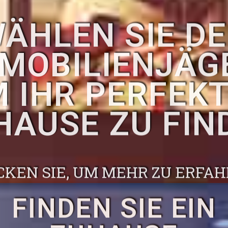
ÄHLEN SIE D
MOBILIENJÄG
 IHR PERFEK
HAUSE ZU FIN
CKEN SIE, UM MEHR ZU ERFA