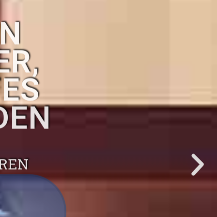
EN
ER,
TES
DEN
HREN