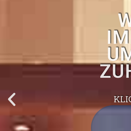
W
IM
UM
ZU
KLI