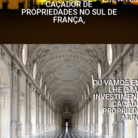
CAÇADOR DE
PROPRIEDADES NO SUL DE
FRANÇA,
OU VAMOS E
LHE O 
INVESTIMEN
CAÇAD
PROPRIED
MUN