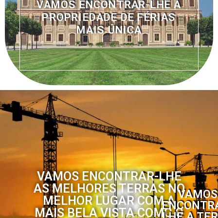
VAMOS ENCONTRAR-LHE A
PROPRIEDADE DE FÉRIAS
MAIS ÚNICA
VAMOS ENCONTRAR-LHE
AS MELHORES TERRAS NO
VAMOS
MELHOR LUGAR COM A
ENCONTR
MAIS BELA VISTA COMO O
LHE A TE