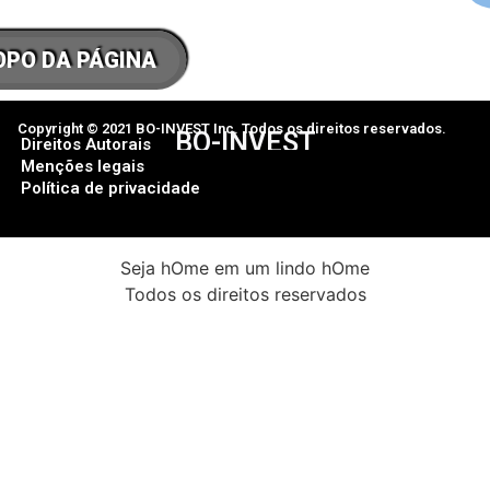
OPO DA PÁGINA
Copyright © 2021 BO-INVEST Inc. Todos os direitos reservados.
BO-INVEST
Direitos Autorais
Menções legais
Política de privacidade
Seja hOme em um lindo hOme
Todos os direitos reservados