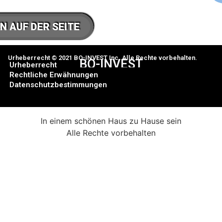
N AUF DER SEITE
Urheberrecht © 2021 BO-INVEST Inc. Alle Rechte vorbehalten.
BO-INVEST
Urheberrecht
Rechtliche Erwähnungen
Datenschutzbestimmungen
In einem schönen Haus zu Hause sein
Alle Rechte vorbehalten