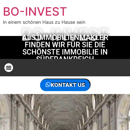
BO-INVEST
In einem schönen Haus zu Hause sein
BO-INVEST
ALS IMMOBILIENMAKLER
FINDEN WIR FÜR SIE DIE
SCHÖNSTE IMMOBILIE IN
SÜDFRANKREICH
IMMOBILIENJÄGER AN DER FRANZÖSISCHEN RIVIERA
DER IMMOBILIENJÄGER DER WELT, KONTAKTIEREN SIE UNS
KONTAKT US