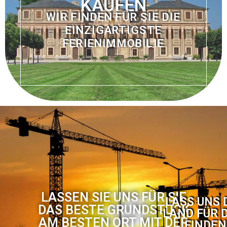
KAUFEN
WIR FINDEN FÜR SIE DIE
EINZIGARTIGSTE
FERIENIMMOBILIE
LASSEN SIE UNS FÜR SIE
LASS UNS 
DAS BESTE GRUNDSTÜCK
LAND FÜR 
AM BESTEN ORT MIT DER
FINDEN