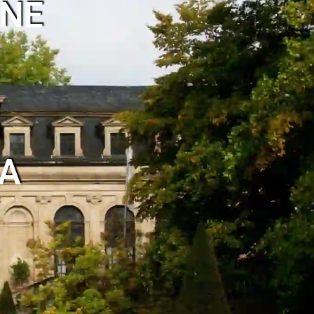
INE
TA