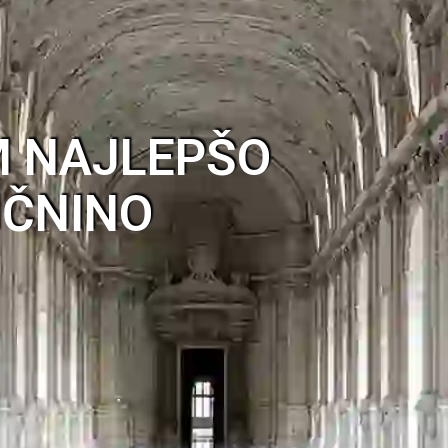
M NAJLEPŠO
IČNINO