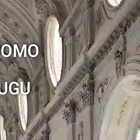
BOMO
JUGU