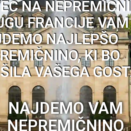
VEC NA NEPREMIČN
UGU FRANCIJE VAM
JDEMO NAJLEPŠO
REMIČNINO, KI BO
ŠILA VAŠEGA GOS
NAJDEMO VAM
NEPREMIČNINO