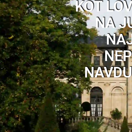
KOT LO
NA J
NA
NEP
NAVDU