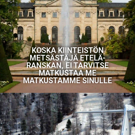
KOSKA KIINTEISTÖN
METSÄSTÄJÄ ETELÄ-
RANSKAN, EI TARVITSE
MATKUSTAA ME
MATKUSTAMME SINULLE