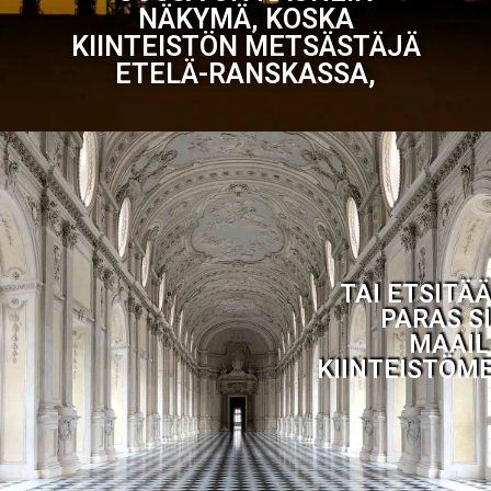
NÄKYMÄ, KOSKA
KIINTEISTÖN METSÄSTÄJÄ
ETELÄ-RANSKASSA,
TAI ETSITÄ
PARAS S
MAAI
KIINTEISTÖM