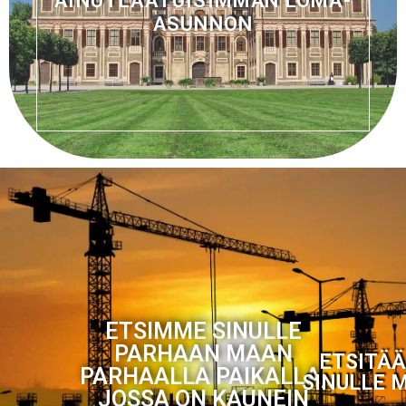
AINUTLAATUISIMMAN LOMA-
ASUNNON
ETSIMME SINULLE
PARHAAN MAAN
ETSITÄ
PARHAALLA PAIKALLA,
SINULLE 
JOSSA ON KAUNEIN