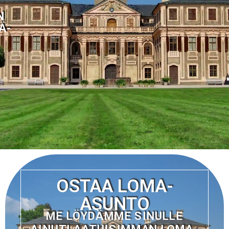
N
Ä-
OSTAA LOMA-
ASUNTO
ME LÖYDÄMME SINULLE