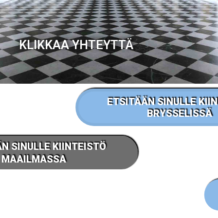
KLIKKAA YHTEYTTÄ
ETSITÄÄN SINULLE KII
BRYSSELISSÄ
N SINULLE KIINTEISTÖ
OTA YHTEYTTÄ
MAAILMASSA