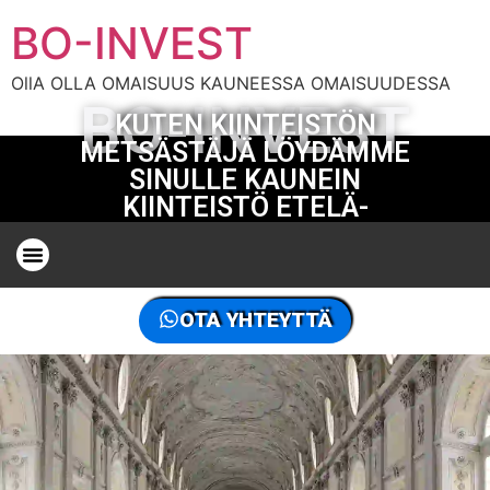
BO-INVEST
OllA OLLA OMAISUUS KAUNEESSA OMAISUUDESSA
BO-INVEST
KUTEN KIINTEISTÖN
METSÄSTÄJÄ LÖYDÄMME
SINULLE KAUNEIN
KIINTEISTÖ ETELÄ-
RANSKAN
KIINTEISTÖNMETSÄSTÄJÄ RANSKAN RIVIERALLA
KIINTEISTÖN METSÄSTÄJÄ MAAILMASSA, OTA MEIHIN YHTEYTTÄ
OTA YHTEYTTÄ