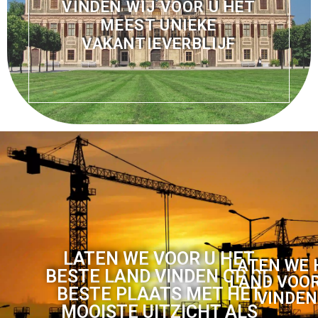
VINDEN WIJ VOOR U HET
MEEST UNIEKE
VAKANTIEVERBLIJF
LATEN WE VOOR U HET
LATEN WE 
BESTE LAND VINDEN OP DE
LAND VOOR
BESTE PLAATS MET HET
VINDEN
MOOISTE UITZICHT ALS