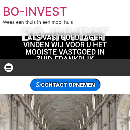
BO-INVEST
Wees een thuis in een mooi huis
BO-INVEST
ALS VASTGOEDJAGER
VINDEN WIJ VOOR U HET
MOOISTE VASTGOED IN
ZUID-FRANKRIJK
ONROEREND GOED JAGER IN ZUID FRANKRIJK
DE VASTGOEDJAGER IN DE WERELD, CONTACTEER ONS
CONTACT OPNEMEN