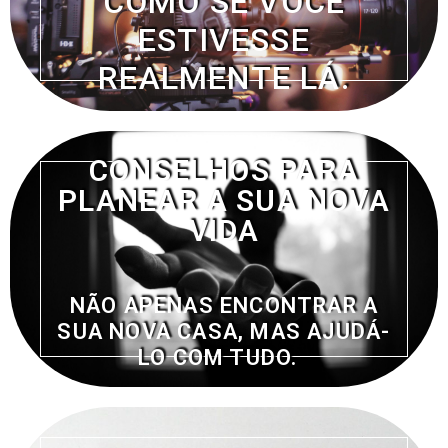
COMO SE VOCÊ
ESTIVESSE
REALMENTE LÁ.
CONSELHOS PARA
PLANEAR A SUA NOVA
VIDA
NÃO APENAS ENCONTRAR A
SUA NOVA CASA, MAS AJUDÁ-
LO COM TUDO.