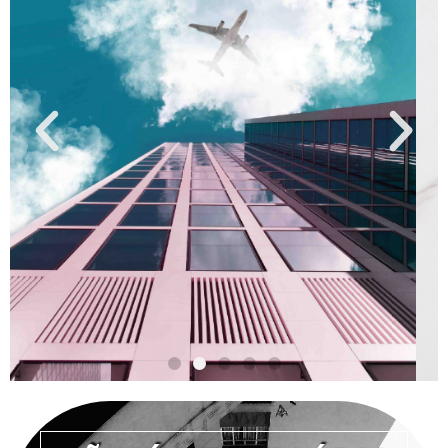
L
NADA A PAGAR SE
NÃO
ENCONTRARMOS O
SEU SONHO TOTAL.