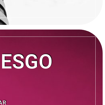
IESGO
AR