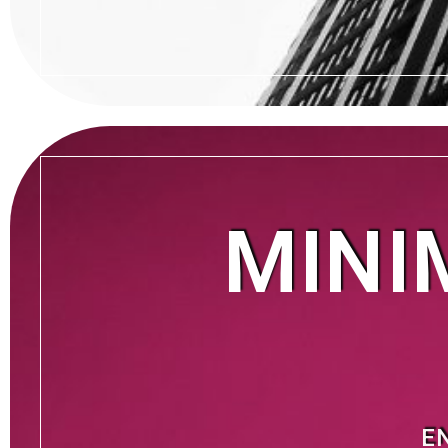
MINI
E