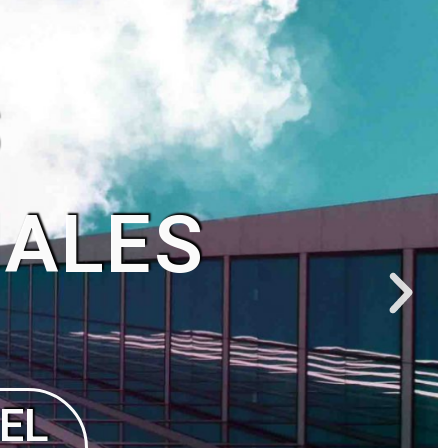
NO
ÑO