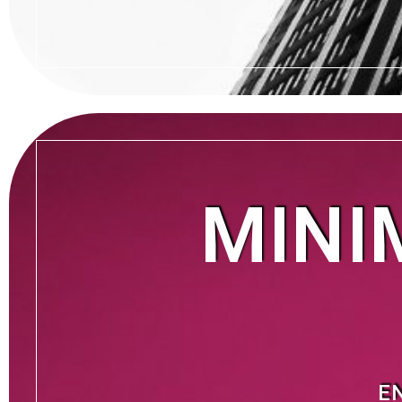
MINI
E