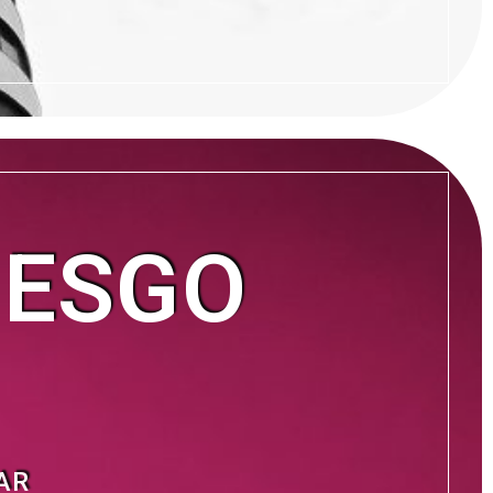
IESGO
AR