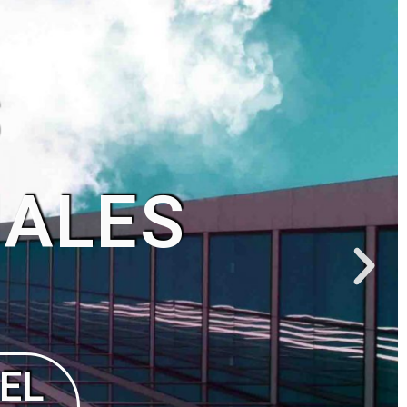
NO
ÑO