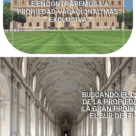
LE ENCONTRAREMOS LA
PROPIEDAD VACACIONAL MÁS
EXCLUSIVA
BUSCANDO EL 
DE LA PROPIED
LA GRAN PROPI
EL SUR DE F