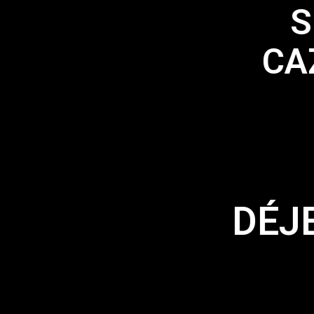
S
CA
DÉJ