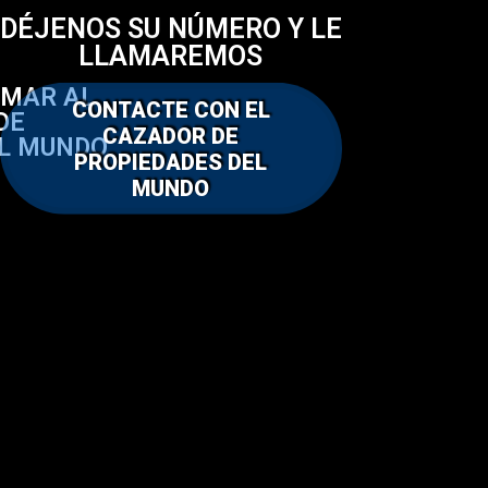
DÉJENOS SU NÚMERO Y LE
LLAMAREMOS
AMAR AL
CONTACTE CON EL
DE
CAZADOR DE
EL MUNDO
PROPIEDADES DEL
MUNDO