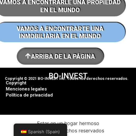
VAMOS A ENCONTRARLE UNA PROPIEDAD
EN EL MUNDO
VAMOS A ENCONTRARTE UNA
INMOBILIARIA EN EL MUNDO
ARRIBA DE LA PÁGINA
BO-INVEST
Copyright © 2021 BO-INVEST Inc. Todos los derechos reservados.
Copyright
Menciones legales
Política de privacidad
Estar en un hogar hermoso
Todos los derechos reservados
Spanish (Spain)