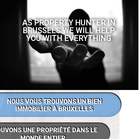
AS PROPERTY HUNTER IN
BRUSSELS WE WILL HELP
YOU WITH EVERYTHING
NOUS VOUS TROUVONS UN BIEN
IMMOBILIER À BRUXELLES
UVONS UNE PROPRIÉTÉ DANS LE
MONDE ENTIER