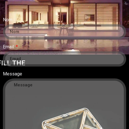
Nom
Email
ILL THE
Message